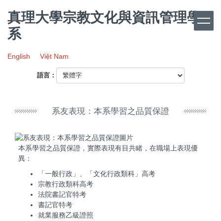
跳
真理大學宗教文化與資訊管理學
到
主
系
要
內
English
Việt Nam
容
區
語言：
系友表現：本系學習之品質保證
本系學習之品質保證，實際表現有目共睹，在職場上表現優
異：
「一般行政」、「文化行政類科」高考
宗教行政類科高考
法院書記官特考
書記官特考
就業服務乙級證照