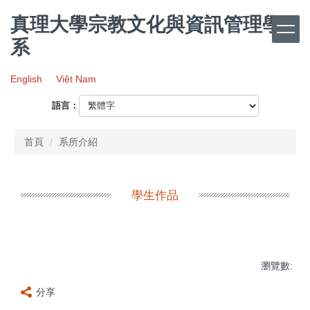
跳
真理大學宗教文化與資訊管理學
到
主
系
要
內
English
Việt Nam
容
區
語言：
首頁
系所介紹
學生作品
瀏覽數:
分享