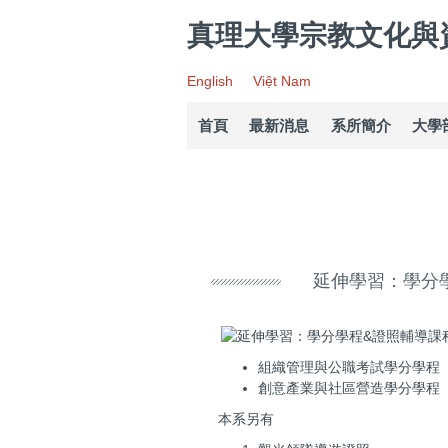
跳
真理大學宗教文化與
到
主
要
English
Việt Nam
內
容
首頁
最新消息
系所簡介
大學
區
延伸學習：學分
組織管理與公職考試學分學程
創意產業與社區營造學分學程
本系另有