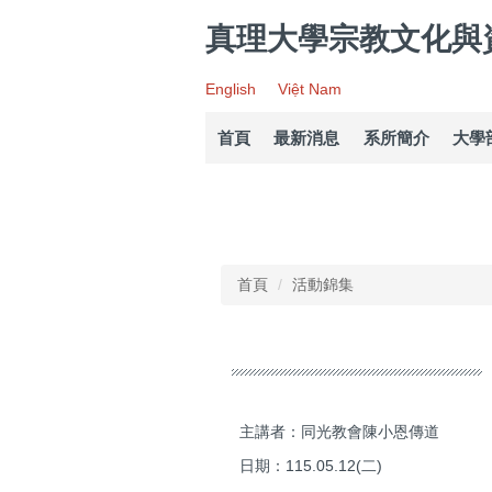
跳
真理大學宗教文化與
到
主
要
English
Việt Nam
內
容
首頁
最新消息
系所簡介
大學
區
首頁
活動錦集
主講者：同光教會陳小恩傳道
日期：115.05.12(二)