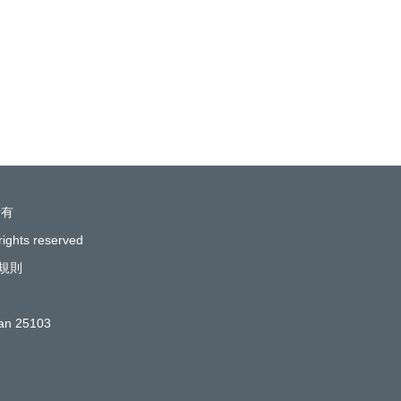
所有
rights reserved
規則
wan 25103