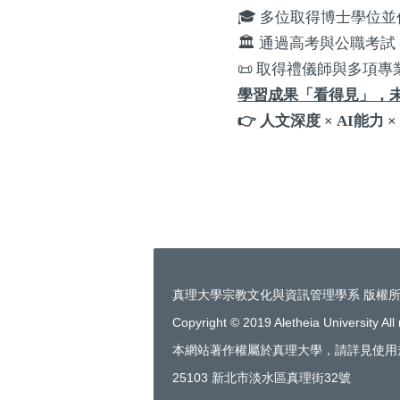
🎓
多位取得博士學位並
🏛
通過高考與公職考試
📜
取得禮儀師與多項專
學習成果「看得見」，
👉
人文深度
× AI
能力
×
真理大學宗教文化與資訊管理學系 版權
Copyright © 2019 Aletheia University All 
本網站著作權屬於真理大學，請詳見使用
25103 新北市淡水區真理街32號