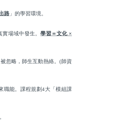
出路
」的學習環境。
真實場域中發生。
學習＝文化
×
是被忽略，師生互動熱絡。
(
師資
來職能。課程規劃
4
大「模組課
。