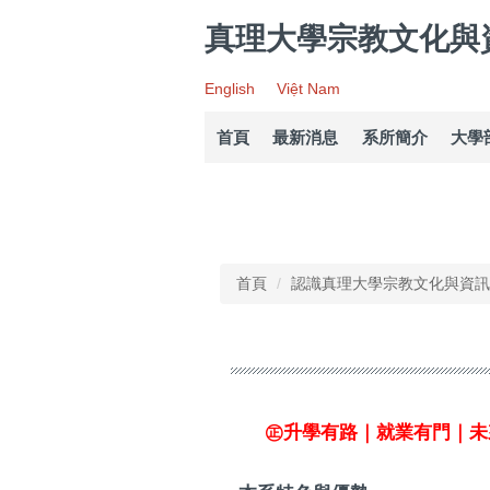
跳
真理大學宗教文化與
到
主
要
English
Việt Nam
內
容
首頁
最新消息
系所簡介
大學
區
首頁
認識真理大學宗教文化與資訊
㊣升學有路｜就業有門｜未