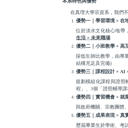
本系特色與優勢
在真理大學宗資系，我們
優勢一｜學習環境
×
在
位於淡水文化核心地帶
生活
×
未來職場
優勢二｜小班教學
×
高
採低生師比教學，由專
結構充足及完備
)
優勢三｜課程設計
×
AI
規劃模組化課程與證照
程」、
3
個「證照輔導課
優勢四｜實習機會
×
就
與政府機關、宗教團體
優勢五｜成果表現
×
真
歷屆畢業生於學術、考