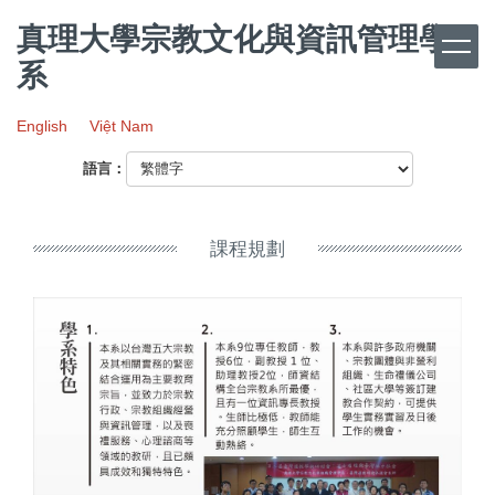
跳
真理大學宗教文化與資訊管理學
到
主
系
要
內
English
Việt Nam
容
區
語言：
課程規劃