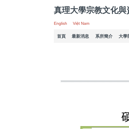
跳
真理大學宗教文化與
到
主
要
English
Việt Nam
內
容
首頁
最新消息
系所簡介
大學
區